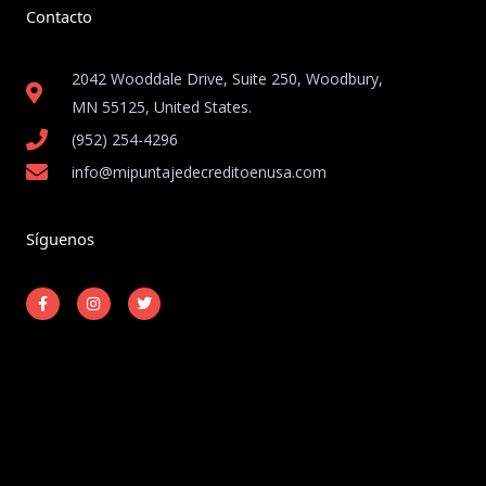
Contacto
2042 Wooddale Drive, Suite 250, Woodbury,
MN 55125, United States​.
(952) 254-4296
info@mipuntajedecreditoenusa.com
Síguenos
F
I
T
a
n
w
c
s
i
e
t
t
b
a
t
o
g
e
o
r
r
k
a
-
m
Copyright © 2026 Mi Puntaje de Crédito en USA
f
Powered by Mi Puntaje de Crédito en USA