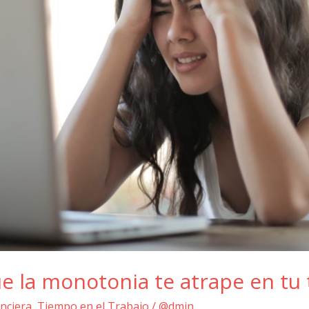
 la monotonia te atrape en tu 
nciera
,
Tiempo en el Trabajo
/
@dmin