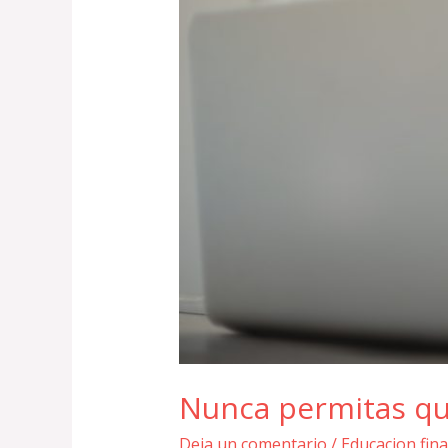
Nunca permitas que
Deja un comentario
/
Educacion fina