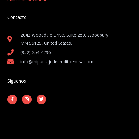
Contacto
2042 Wooddale Drive, Suite 250, Woodbury,
MN 55125, United States​.
(952) 254-4296
info@mipuntajedecreditoenusa.com
Síguenos
F
I
T
a
n
w
c
s
i
e
t
t
b
a
t
o
g
e
o
r
r
k
a
-
m
Copyright © 2026 Mi Puntaje de Crédito en USA
f