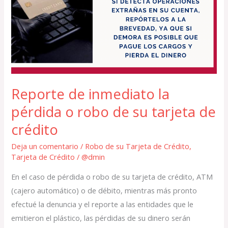
inmediato
la
pérdida
o
robo
de
su
Reporte de inmediato la
tarjeta
pérdida o robo de su tarjeta de
de
crédito
crédito
Deja un comentario
/
Robo de su Tarjeta de Crédito
,
Tarjeta de Crédito
/
@dmin
En el caso de pérdida o robo de su tarjeta de crédito, ATM
(cajero automático) o de débito, mientras más pronto
efectué la denuncia y el reporte a las entidades que le
emitieron el plástico, las pérdidas de su dinero serán