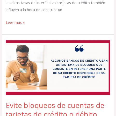
las altas tasas de interés. Las tarjetas de crédito también
influyen a la hora de construir un
Leer más »
Evite
bloqueos
de
cuentas
de
tarjetas
de
crédito
o
Evite bloqueos de cuentas de
débito
tarjetas de crédito o débito