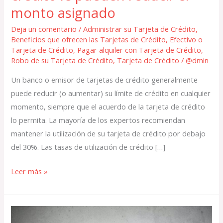
utiliza
monto asignado
la
tarjeta
Deja un comentario
/
Administrar su Tarjeta de Crédito
,
Beneficios que ofrecen las Tarjetas de Crédito
,
Efectivo o
de
Tarjeta de Crédito
,
Pagar alquiler con Tarjeta de Crédito
,
crédito
Robo de su Tarjeta de Crédito
,
Tarjeta de Crédito
/
@dmin
le
Un banco o emisor de tarjetas de crédito generalmente
pueden
puede reducir (o aumentar) su límite de crédito en cualquier
reducir
momento, siempre que el acuerdo de la tarjeta de crédito
el
lo permita. La mayoría de los expertos recomiendan
monto
mantener la utilización de su tarjeta de crédito por debajo
asignado
del 30%. Las tasas de utilización de crédito […]
Leer más »
Alza