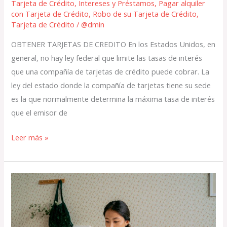
Tarjeta de Crédito
,
Intereses y Préstamos
,
Pagar alquiler
con Tarjeta de Crédito
,
Robo de su Tarjeta de Crédito
,
Tarjeta de Crédito
/
@dmin
OBTENER TARJETAS DE CREDITO En los Estados Unidos, en
general, no hay ley federal que limite las tasas de interés
que una compañía de tarjetas de crédito puede cobrar. La
ley del estado donde la compañía de tarjetas tiene su sede
es la que normalmente determina la máxima tasa de interés
que el emisor de
Leer más »
Funcionamiento
de
las
tarjetas