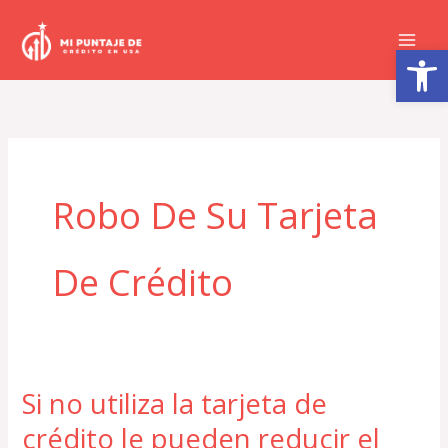
Ir
al
Abrir barra de herramientas
contenido
Robo De Su Tarjeta
De Crédito
Si no utiliza la tarjeta de
Si
no
crédito le pueden reducir el