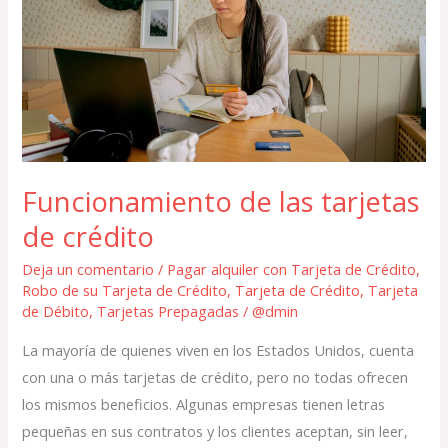
de
crédito
Funcionamiento de las tarjetas
de crédito
Deja un comentario
/
Pagar alquiler con Tarjeta de Crédito
,
Robo de su Tarjeta de Crédito
,
Tarjeta de Crédito
,
Tarjeta
de Débito
,
Tarjetas Prepagadas
/
@dmin
La mayoría de quienes viven en los Estados Unidos, cuenta
con una o más tarjetas de crédito, pero no todas ofrecen
los mismos beneficios. Algunas empresas tienen letras
pequeñas en sus contratos y los clientes aceptan, sin leer,