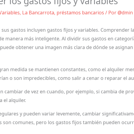
 los gastos fijos y variables
 Variables
,
La Bancarrota
,
préstamos bancarios
/ Por
@dmin
us gastos incluyen gastos fijos y variables. Comprender la 
 manera más inteligente. Al dividir sus gastos en categorías
puede obtener una imagen más clara de dónde se asignan 
gran medida se mantienen constantes, como el alquiler mens
rían o son impredecibles, como salir a cenar o reparar el a
en cambiar de vez en cuando, por ejemplo, si cambia de prov
 el alquiler.
regulares y pueden variar levemente, cambiar significativa
s son comunes, pero los gastos fijos también pueden ocur