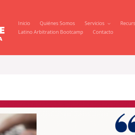
Inicio
Quiénes Somos
Servicios
Recur
Latino Arbitration Bootcamp
Contacto