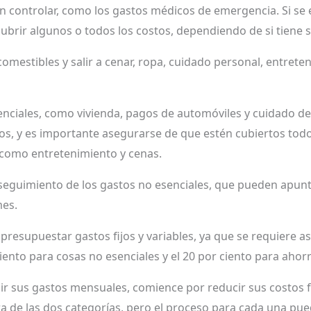
n controlar, como los gastos médicos de emergencia. Si se 
cubrir algunos o todos los costos, dependiendo de si tiene
comestibles y salir a cenar, ropa, cuidado personal, entret
nciales, como vivienda, pagos de automóviles y cuidado de 
jos, y es importante asegurarse de que estén cubiertos todo
 como entretenimiento y cenas.
seguimiento de los gastos no esenciales, que pueden apunta
mes.
presupuestar gastos fijos y variables, ya que se requiere as
iento para cosas no esenciales y el 20 por ciento para ahor
r sus gastos mensuales, comience por reducir sus costos fi
a de las dos categorías, pero el proceso para cada una pued