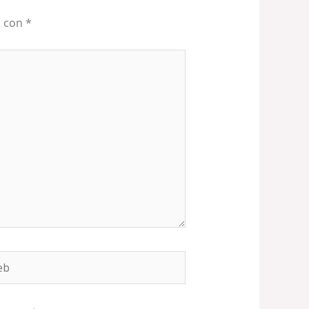
s con
*
b