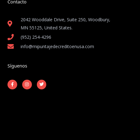
Contacto
2042 Wooddale Drive, Suite 250, Woodbury,
MN 55125, United States​.
(952) 254-4296
info@mipuntajedecreditoenusa.com
Síguenos
F
I
T
a
n
w
c
s
i
e
t
t
b
a
t
o
g
e
o
r
r
k
a
-
m
Copyright © 2026 Mi Puntaje de Crédito en USA
f
Powered by Mi Puntaje de Crédito en USA